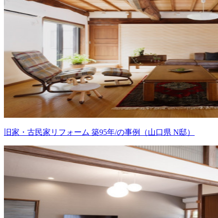
旧家・古民家リフォーム 築95年/の事例（山口県 N邸）