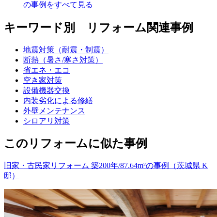
の事例をすべて見る
キーワード別 リフォーム関連事例
地震対策（耐震・制震）
断熱（暑さ/寒さ対策）
省エネ・エコ
空き家対策
設備機器交換
内装劣化による修繕
外壁メンテナンス
シロアリ対策
このリフォームに似た事例
旧家・古民家リフォーム 築200年/87.64m²の事例（茨城県 K
邸）