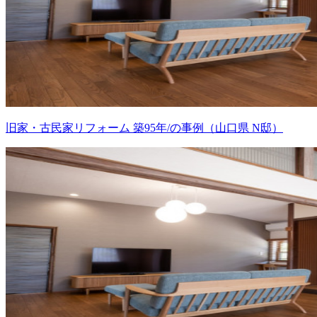
旧家・古民家リフォーム 築95年/の事例（山口県 N邸）