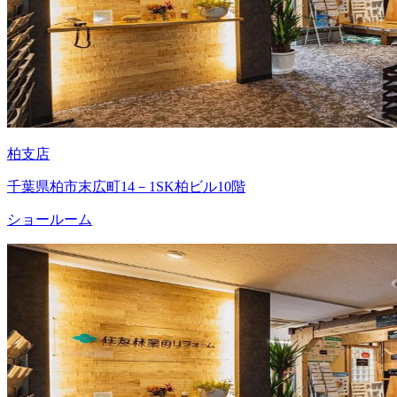
柏支店
千葉県柏市末広町14－1SK柏ビル10階
ショールーム