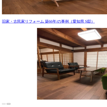
旧家・古民家リフォーム 築66年/の事例（愛知県 S邸）