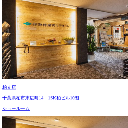
柏支店
千葉県柏市末広町14－1SK柏ビル10階
ショールーム