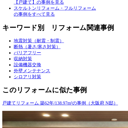
【戸建て】の事例を見る
スケルトンリフォーム・フルリフォーム
の事例をすべて見る
キーワード別 リフォーム関連事例
地震対策（耐震・制震）
断熱（暑さ/寒さ対策）
バリアフリー
収納対策
設備機器交換
外壁メンテナンス
シロアリ対策
このリフォームに似た事例
戸建てリフォーム 築62年/138.97m²の事例（大阪府 N邸）