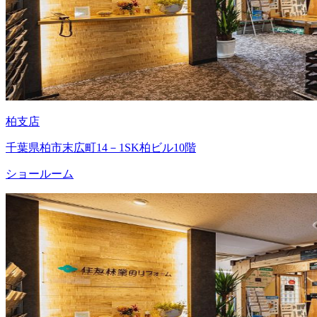
柏支店
千葉県柏市末広町14－1SK柏ビル10階
ショールーム