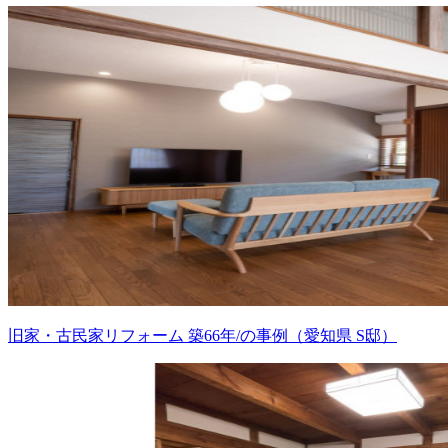
旧家・古民家リフォーム 築66年/の事例（愛知県 S邸）