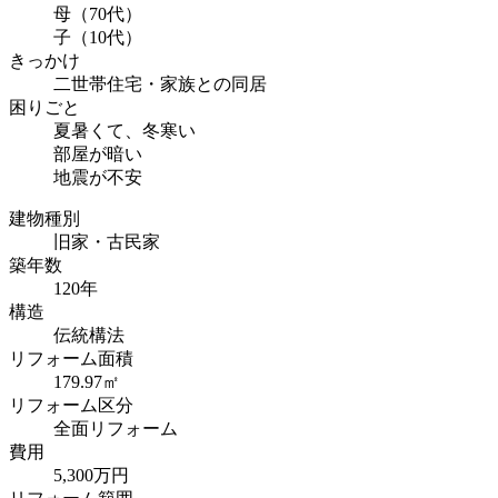
母（70代）
子（10代）
きっかけ
二世帯住宅・家族との同居
困りごと
夏暑くて、冬寒い
部屋が暗い
地震が不安
建物種別
旧家・古民家
築年数
120年
構造
伝統構法
リフォーム面積
179.97㎡
リフォーム区分
全面リフォーム
費用
5,300万円