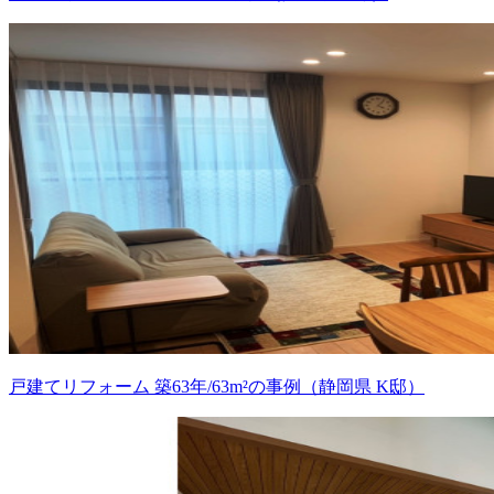
戸建てリフォーム 築63年/63m²の事例（静岡県 K邸）