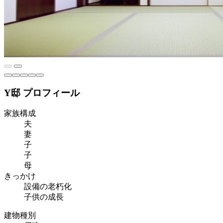
Y邸 プロフィール
家族構成
夫
妻
子
子
母
きっかけ
設備の老朽化
子供の成長
建物種別