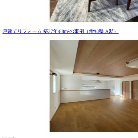
戸建てリフォーム 築37年/88m²の事例（愛知県 A邸）