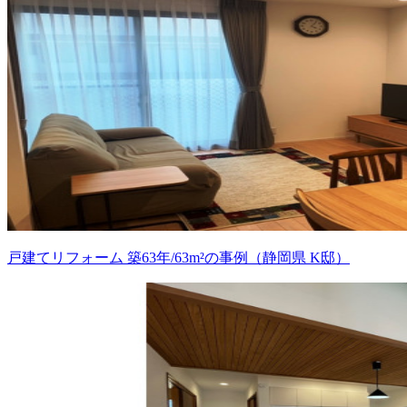
戸建てリフォーム 築63年/63m²の事例（静岡県 K邸）