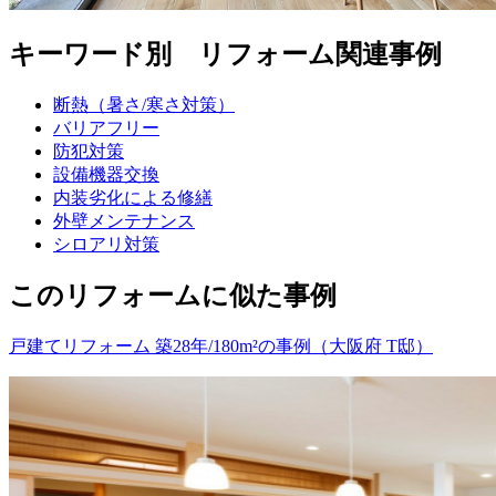
キーワード別 リフォーム関連事例
断熱（暑さ/寒さ対策）
バリアフリー
防犯対策
設備機器交換
内装劣化による修繕
外壁メンテナンス
シロアリ対策
このリフォームに似た事例
戸建てリフォーム 築28年/180m²の事例（大阪府 T邸）