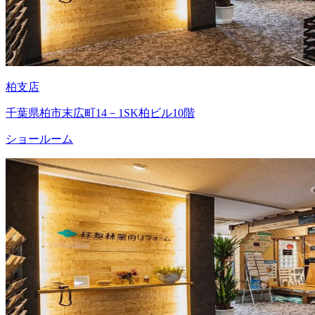
柏支店
千葉県柏市末広町14－1SK柏ビル10階
ショールーム