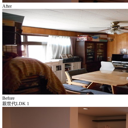
After
Before
親世代LDK 1