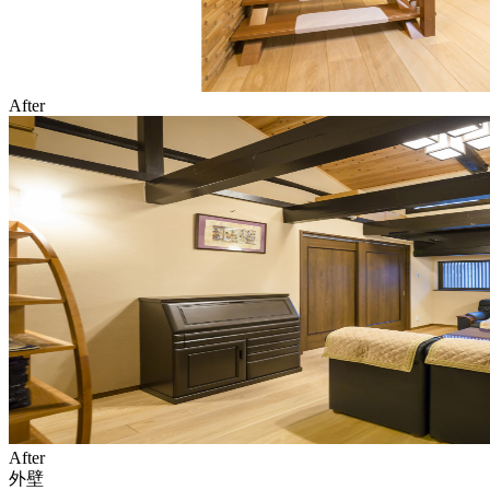
After
After
外壁