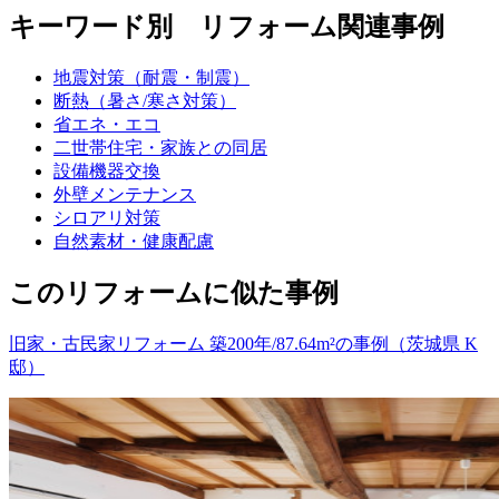
キーワード別 リフォーム関連事例
地震対策（耐震・制震）
断熱（暑さ/寒さ対策）
省エネ・エコ
二世帯住宅・家族との同居
設備機器交換
外壁メンテナンス
シロアリ対策
自然素材・健康配慮
このリフォームに似た事例
旧家・古民家リフォーム 築200年/87.64m²の事例（茨城県 K
邸）