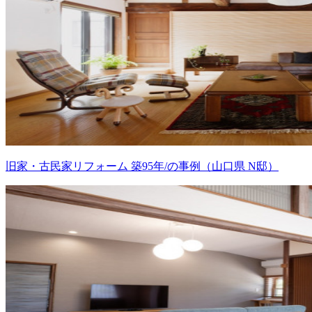
旧家・古民家リフォーム 築95年/の事例（山口県 N邸）