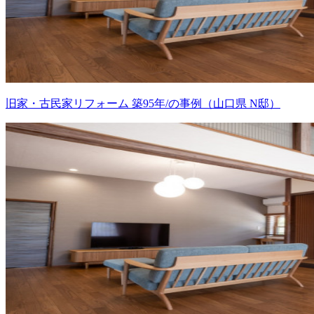
旧家・古民家リフォーム 築95年/の事例（山口県 N邸）