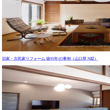
旧家・古民家リフォーム 築95年/の事例（山口県 N邸）