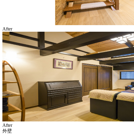
After
After
外壁