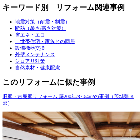
キーワード別 リフォーム関連事例
地震対策（耐震・制震）
断熱（暑さ/寒さ対策）
省エネ・エコ
二世帯住宅・家族との同居
設備機器交換
外壁メンテナンス
シロアリ対策
自然素材・健康配慮
このリフォームに似た事例
旧家・古民家リフォーム 築200年/87.64m²の事例（茨城県 K
邸）