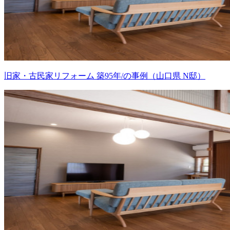
旧家・古民家リフォーム 築95年/の事例（山口県 N邸）