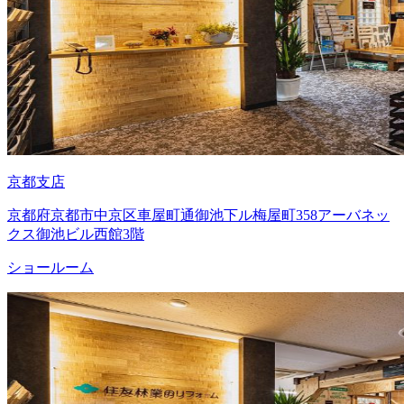
京都支店
京都府京都市中京区車屋町通御池下ル梅屋町358アーバネッ
クス御池ビル西館3階
ショールーム