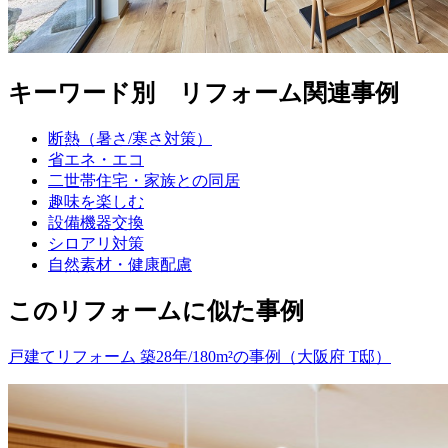
キーワード別 リフォーム関連事例
断熱（暑さ/寒さ対策）
省エネ・エコ
二世帯住宅・家族との同居
趣味を楽しむ
設備機器交換
シロアリ対策
自然素材・健康配慮
このリフォームに似た事例
戸建てリフォーム 築28年/180m²の事例（大阪府 T邸）