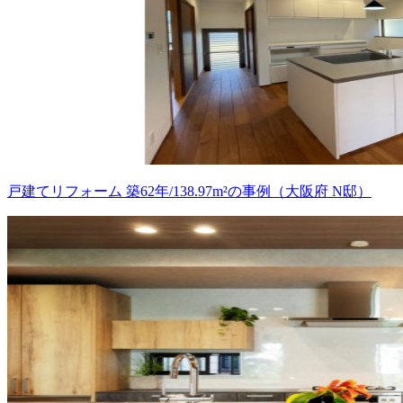
戸建てリフォーム 築62年/138.97m²の事例（大阪府 N邸）