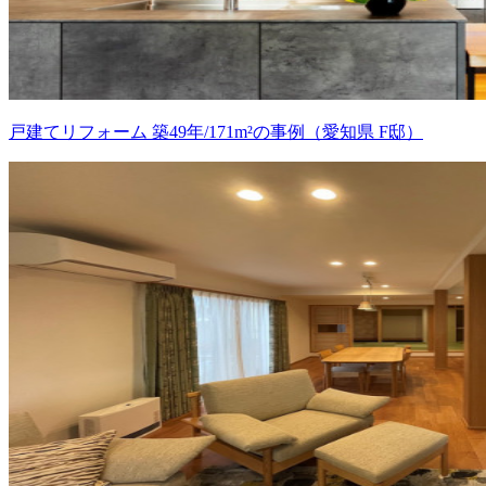
戸建てリフォーム 築49年/171m²の事例（愛知県 F邸）