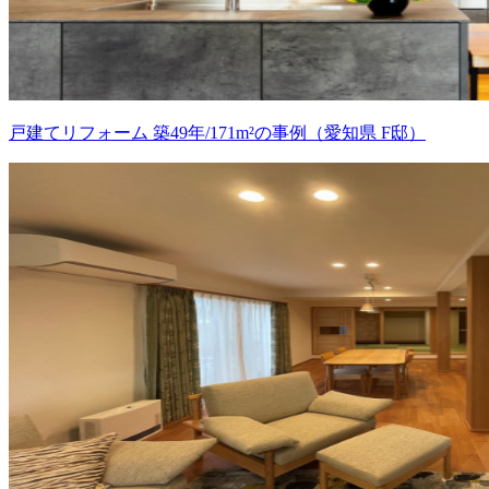
戸建てリフォーム 築49年/171m²の事例（愛知県 F邸）