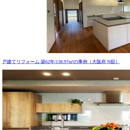
戸建てリフォーム 築62年/138.97m²の事例（大阪府 N邸）