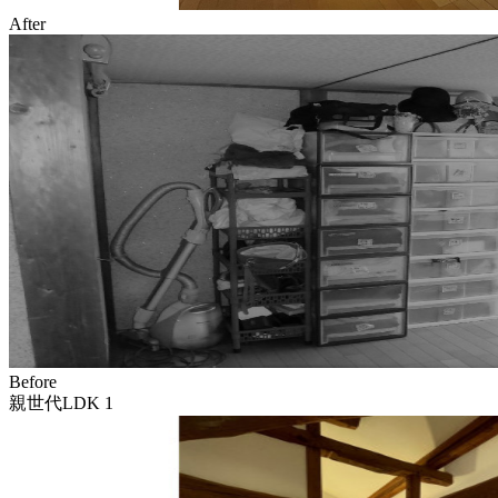
After
Before
親世代LDK 1