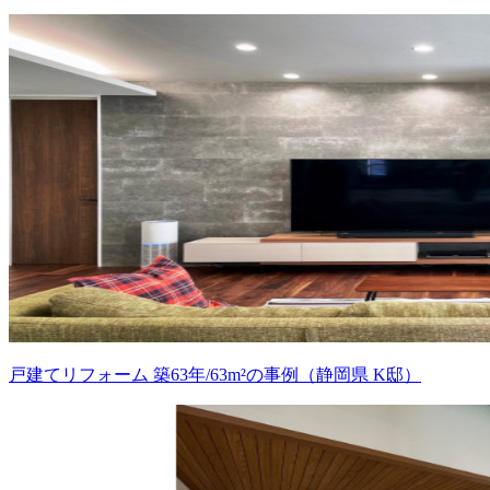
戸建てリフォーム 築63年/63m²の事例（静岡県 K邸）