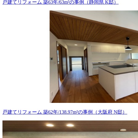
戸建てリフォーム 築63年/63m²の事例（静岡県 K邸）
戸建てリフォーム 築62年/138.97m²の事例（大阪府 N邸）