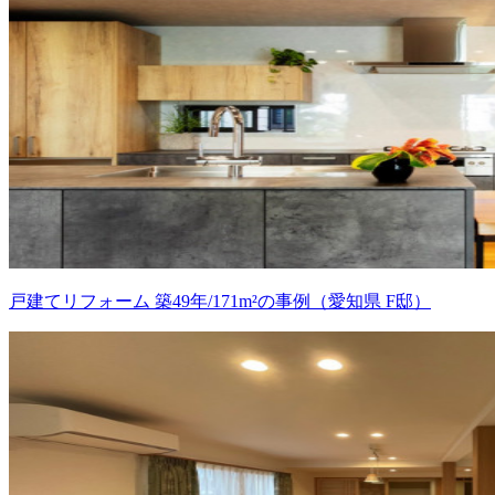
戸建てリフォーム 築49年/171m²の事例（愛知県 F邸）