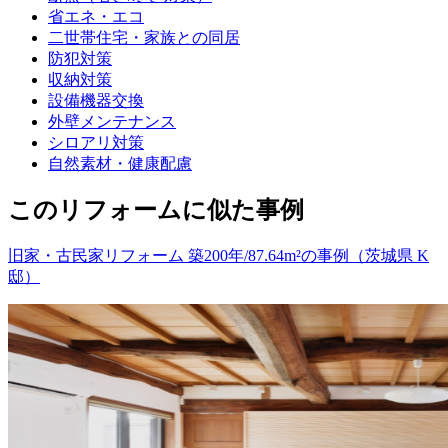
省エネ・エコ
二世帯住宅・家族との同居
防犯対策
収納対策
設備機器交換
外壁メンテナンス
シロアリ対策
自然素材・健康配慮
このリフォームに似た事例
旧家・古民家リフォーム 築200年/87.64m²の事例（茨城県 K
邸）