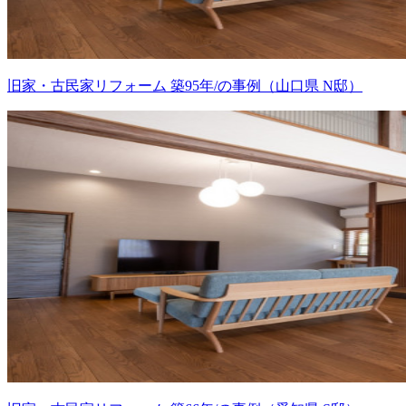
旧家・古民家リフォーム 築95年/の事例（山口県 N邸）