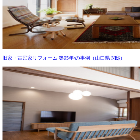
旧家・古民家リフォーム 築95年/の事例（山口県 N邸）