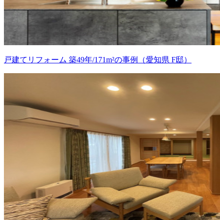
戸建てリフォーム 築49年/171m²の事例（愛知県 F邸）