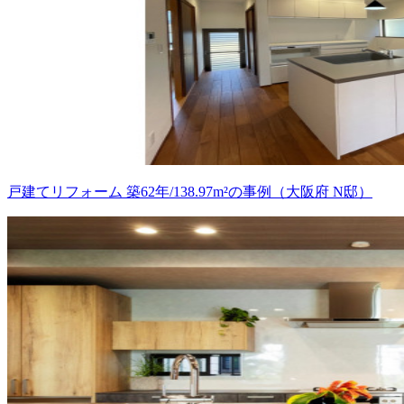
戸建てリフォーム 築62年/138.97m²の事例（大阪府 N邸）