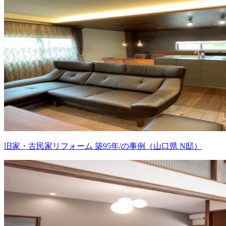
旧家・古民家リフォーム 築95年/の事例（山口県 N邸）