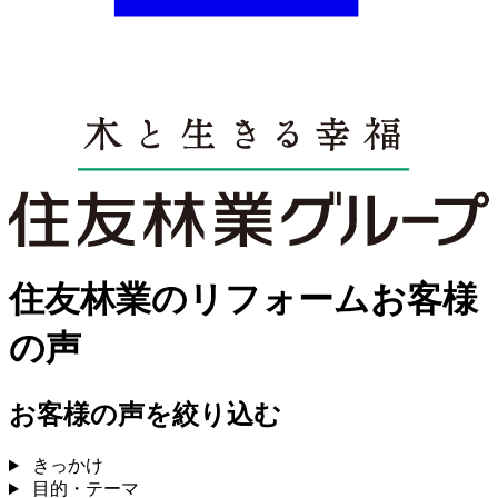
住友林業のリフォームお客様
の声
お客様の声を絞り込む
きっかけ
目的・テーマ