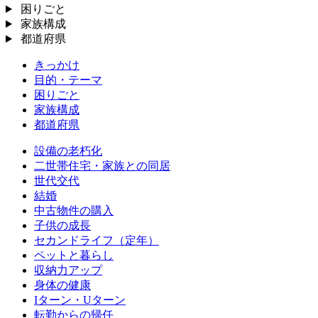
困りごと
家族構成
都道府県
きっかけ
目的・テーマ
困りごと
家族構成
都道府県
設備の老朽化
二世帯住宅・家族との同居
世代交代
結婚
中古物件の購入
子供の成長
セカンドライフ（定年）
ペットと暮らし
収納力アップ
身体の健康
Iターン・Uターン
転勤からの帰任