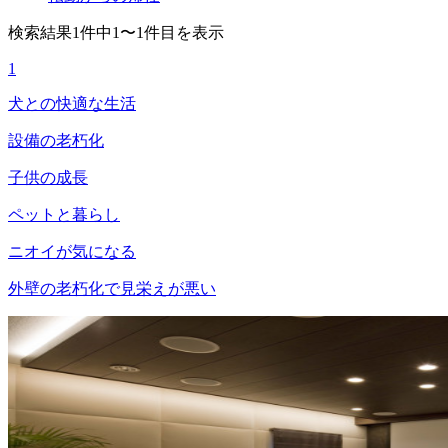
検索結果1件中1〜1件目を表示
1
犬との快適な生活
設備の老朽化
子供の成長
ペットと暮らし
ニオイが気になる
外壁の老朽化で見栄えが悪い