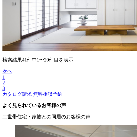
検索結果41件中1〜20件目を表示
次へ
1
2
3
カタログ請求
無料相談予約
よく見られているお客様の声
二世帯住宅・家族との同居のお客様の声