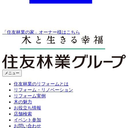
「住友林業の家」オーナー様はこちら
メニュー
住友林業のリフォームとは
リフォーム・リノベーション
リフォーム実例
木の魅力
お役立ち情報
店舗検索
イベント参加
お問い合わせ