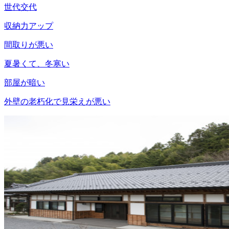
世代交代
収納力アップ
間取りが悪い
夏暑くて、冬寒い
部屋が暗い
外壁の老朽化で見栄えが悪い