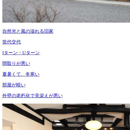
自然光と風の溢れる旧家
世代交代
Iターン・Uターン
間取りが悪い
夏暑くて、冬寒い
部屋が暗い
外壁の老朽化で見栄えが悪い