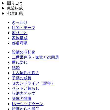
困りごと
家族構成
都道府県
きっかけ
目的・テーマ
困りごと
家族構成
都道府県
設備の老朽化
二世帯住宅・家族との同居
世代交代
結婚
中古物件の購入
子供の成長
セカンドライフ（定年）
ペットと暮らし
収納力アップ
身体の健康
Iターン・Uターン
転勤からの帰任