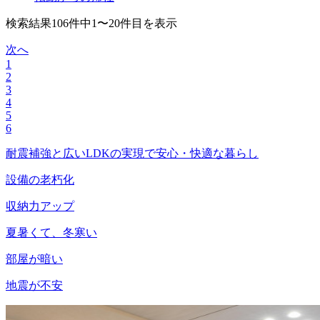
検索結果106件中1〜20件目を表示
次へ
1
2
3
4
5
6
耐震補強と広いLDKの実現で安心・快適な暮らし
設備の老朽化
収納力アップ
夏暑くて、冬寒い
部屋が暗い
地震が不安