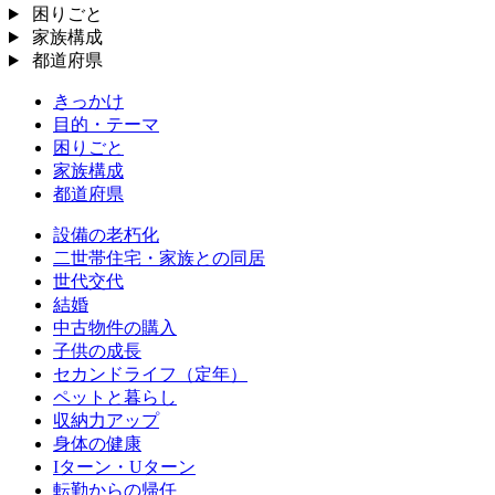
困りごと
家族構成
都道府県
きっかけ
目的・テーマ
困りごと
家族構成
都道府県
設備の老朽化
二世帯住宅・家族との同居
世代交代
結婚
中古物件の購入
子供の成長
セカンドライフ（定年）
ペットと暮らし
収納力アップ
身体の健康
Iターン・Uターン
転勤からの帰任