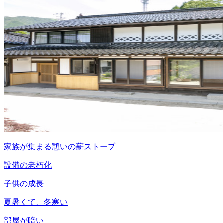
家族が集まる憩いの薪ストーブ
設備の老朽化
子供の成長
夏暑くて、冬寒い
部屋が暗い