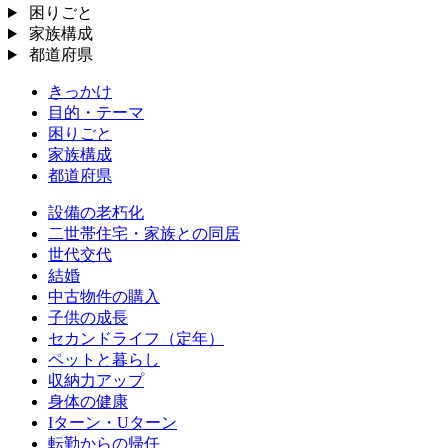
困りごと
家族構成
都道府県
きっかけ
目的・テーマ
困りごと
家族構成
都道府県
設備の老朽化
二世帯住宅・家族との同居
世代交代
結婚
中古物件の購入
子供の成長
セカンドライフ（定年）
ペットと暮らし
収納力アップ
身体の健康
Iターン・Uターン
転勤からの帰任