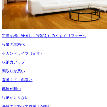
定年を機に帰省し、実家を住みやすくリフォーム
設備の老朽化
セカンドライフ（定年）
収納力アップ
間取りが悪い
夏暑くて、冬寒い
部屋が暗い
収納が足りない
外壁の老朽化で見栄えが悪い