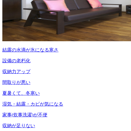
結露の水滴が氷になる寒さ
設備の老朽化
収納力アップ
間取りが悪い
夏暑くて、冬寒い
湿気・結露・カビが気になる
家事(炊事洗濯)が不便
収納が足りない