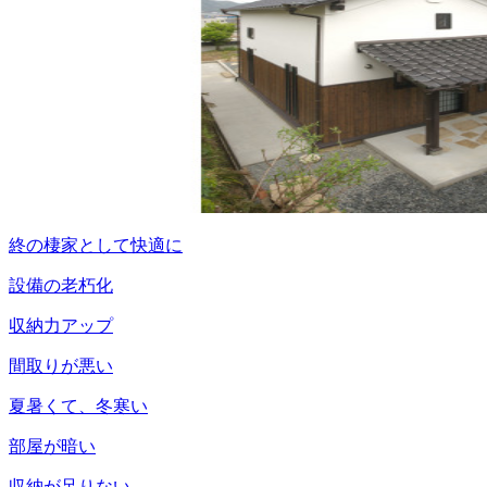
終の棲家として快適に
設備の老朽化
収納力アップ
間取りが悪い
夏暑くて、冬寒い
部屋が暗い
収納が足りない