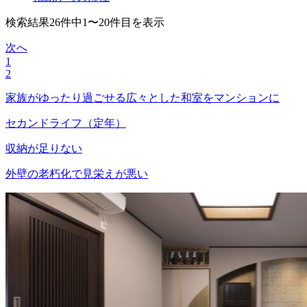
検索結果26件中1〜20件目を表示
次へ
1
2
家族がゆったり過ごせる広々とした和室をマンションに
セカンドライフ（定年）
収納が足りない
外壁の老朽化で見栄えが悪い