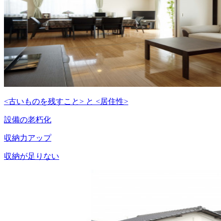
<古いものを残すこと> と <居住性>
設備の老朽化
収納力アップ
収納が足りない