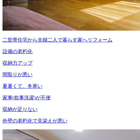
二世帯住宅から夫婦二人で暮らす家へリフォーム
設備の老朽化
収納力アップ
間取りが悪い
夏暑くて、冬寒い
家事(炊事洗濯)が不便
収納が足りない
外壁の老朽化で見栄えが悪い