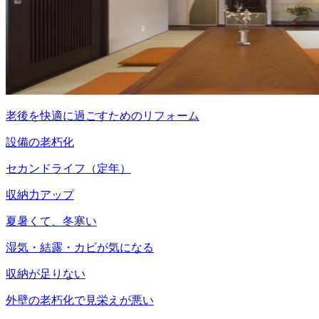
老後を快適に過ごすためのリフォーム
設備の老朽化
セカンドライフ（定年）
収納力アップ
夏暑くて、冬寒い
湿気・結露・カビが気になる
収納が足りない
外壁の老朽化で見栄えが悪い