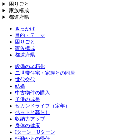
困りごと
家族構成
都道府県
きっかけ
目的・テーマ
困りごと
家族構成
都道府県
設備の老朽化
二世帯住宅・家族との同居
世代交代
結婚
中古物件の購入
子供の成長
セカンドライフ（定年）
ペットと暮らし
収納力アップ
身体の健康
Iターン・Uターン
転勤からの帰任