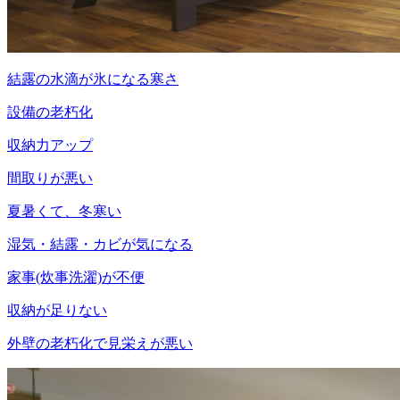
結露の水滴が氷になる寒さ
設備の老朽化
収納力アップ
間取りが悪い
夏暑くて、冬寒い
湿気・結露・カビが気になる
家事(炊事洗濯)が不便
収納が足りない
外壁の老朽化で見栄えが悪い