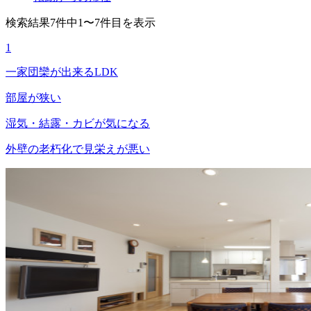
検索結果7件中1〜7件目を表示
1
一家団欒が出来るLDK
部屋が狭い
湿気・結露・カビが気になる
外壁の老朽化で見栄えが悪い