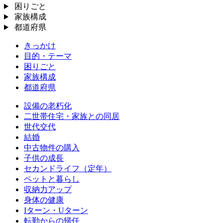
困りごと
家族構成
都道府県
きっかけ
目的・テーマ
困りごと
家族構成
都道府県
設備の老朽化
二世帯住宅・家族との同居
世代交代
結婚
中古物件の購入
子供の成長
セカンドライフ（定年）
ペットと暮らし
収納力アップ
身体の健康
Iターン・Uターン
転勤からの帰任