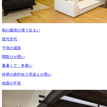
和の風情が漂う住まい
世代交代
子供の成長
間取りが悪い
夏暑くて、冬寒い
外壁の老朽化で見栄えが悪い
地震が不安