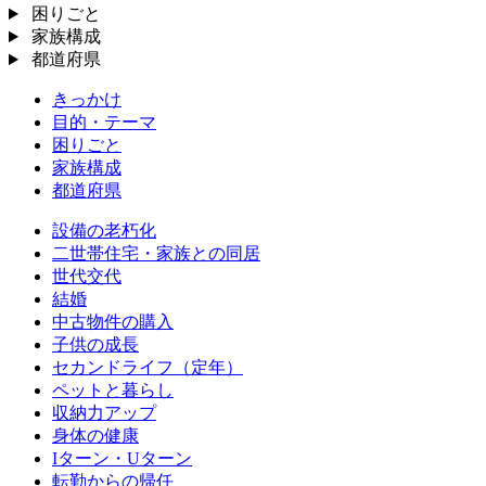
困りごと
家族構成
都道府県
きっかけ
目的・テーマ
困りごと
家族構成
都道府県
設備の老朽化
二世帯住宅・家族との同居
世代交代
結婚
中古物件の購入
子供の成長
セカンドライフ（定年）
ペットと暮らし
収納力アップ
身体の健康
Iターン・Uターン
転勤からの帰任