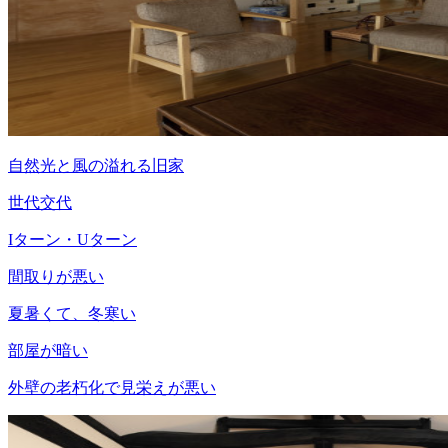
自然光と風の溢れる旧家
世代交代
Iターン・Uターン
間取りが悪い
夏暑くて、冬寒い
部屋が暗い
外壁の老朽化で見栄えが悪い