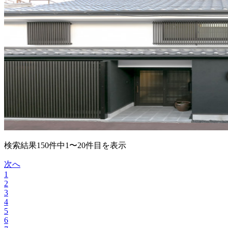
検索結果150件中1〜20件目を表示
次へ
1
2
3
4
5
6