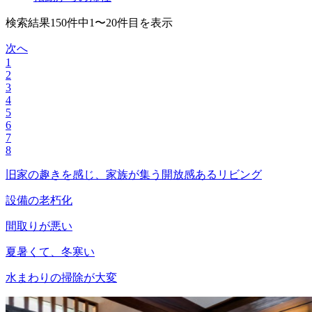
検索結果150件中1〜20件目を表示
次へ
1
2
3
4
5
6
7
8
旧家の趣きを感じ、家族が集う開放感あるリビング
設備の老朽化
間取りが悪い
夏暑くて、冬寒い
水まわりの掃除が大変