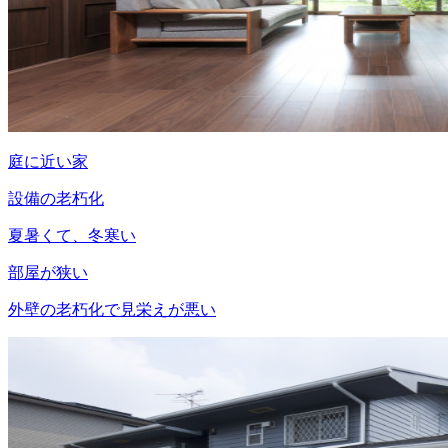
庭に近い家
設備の老朽化
夏暑くて、冬寒い
部屋が狭い
外壁の老朽化で見栄えが悪い