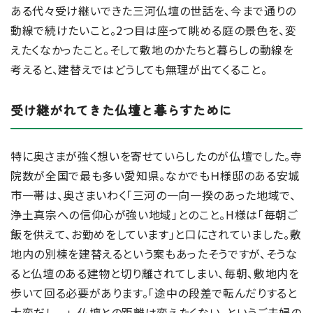
ある代々受け継いできた三河仏壇の世話を、今まで通りの
動線で続けたいこと。2つ目は座って眺める庭の景色を、変
えたくなかったこと。そして敷地のかたちと暮らしの動線を
考えると、建替えではどうしても無理が出てくること。
受け継がれてきた仏壇と暮らすために
特に奥さまが強く想いを寄せていらしたのが仏壇でした。寺
院数が全国で最も多い愛知県。なかでもＨ様邸のある安城
市一帯は、奥さまいわく「三河の一向一揆のあった地域で、
浄土真宗への信仰心が強い地域」とのこと。H様は「毎朝ご
飯を供えて、お勤めをしています」と口にされていました。敷
地内の別棟を建替えるという案もあったそうですが、そうな
ると仏壇のある建物と切り離されてしまい、毎朝、敷地内を
歩いて回る必要があります。「途中の段差で転んだりすると
大変だし...」。仏壇との距離は変えたくない、というご夫婦の