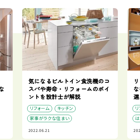
に
気になるビルトイン食洗機のコ
リ
な
スパや寿命・リフォームのポイ
な
ントを設計士が解説
選
リフォーム
キッチン
リ
家事がラクな住まい
は
2022.06.21
202