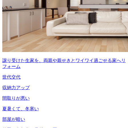
譲り受けた生家を、両親や親せきとワイワイ過ごせる家へリ
フォーム
世代交代
収納力アップ
間取りが悪い
夏暑くて、冬寒い
部屋が暗い