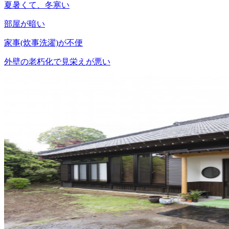
夏暑くて、冬寒い
部屋が暗い
家事(炊事洗濯)が不便
外壁の老朽化で見栄えが悪い