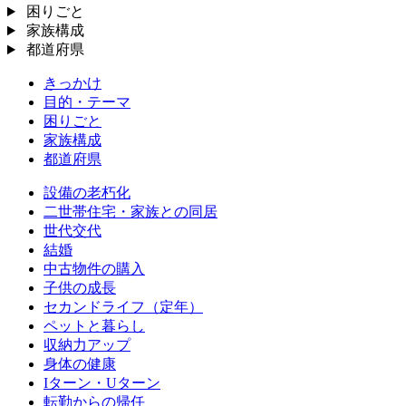
困りごと
家族構成
都道府県
きっかけ
目的・テーマ
困りごと
家族構成
都道府県
設備の老朽化
二世帯住宅・家族との同居
世代交代
結婚
中古物件の購入
子供の成長
セカンドライフ（定年）
ペットと暮らし
収納力アップ
身体の健康
Iターン・Uターン
転勤からの帰任