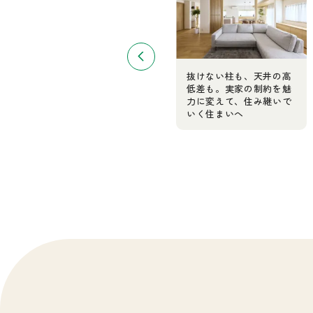
階段や玄関の手すりに必
抜けない柱も、天井の高
要な機能とは？ リフォ
低差も。実家の制約を魅
ームのアイデアは？ 建
力に変えて、住み継いで
築士が解説
いく住まいへ