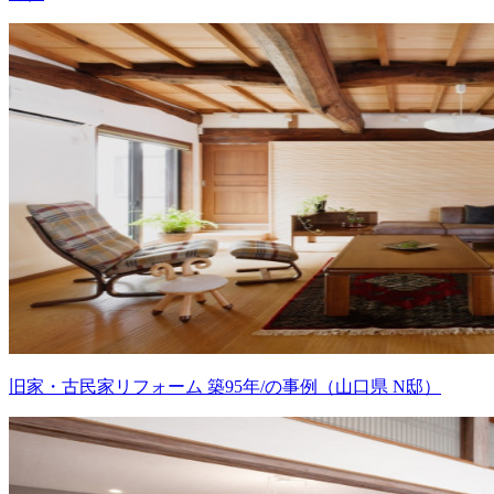
旧家・古民家リフォーム 築95年/の事例（山口県 N邸）