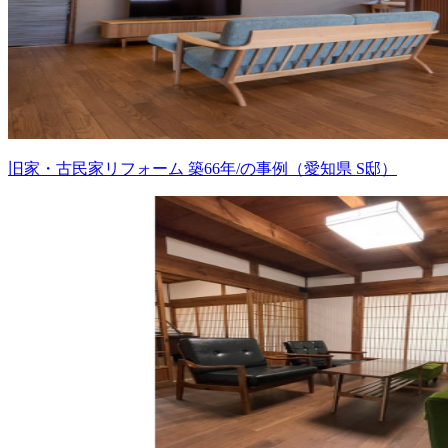
旧家・古民家リフォーム 築66年/の事例（愛知県 S邸）