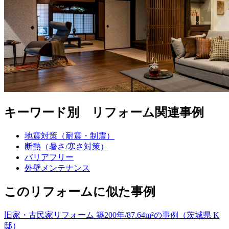
キーワード別 リフォーム関連事例
地震対策（耐震・制震）
断熱（暑さ/寒さ対策）
バリアフリー
外壁メンテナンス
このリフォームに似た事例
旧家・古民家リフォーム 築200年/87.64m²の事例（茨城県 K
邸）