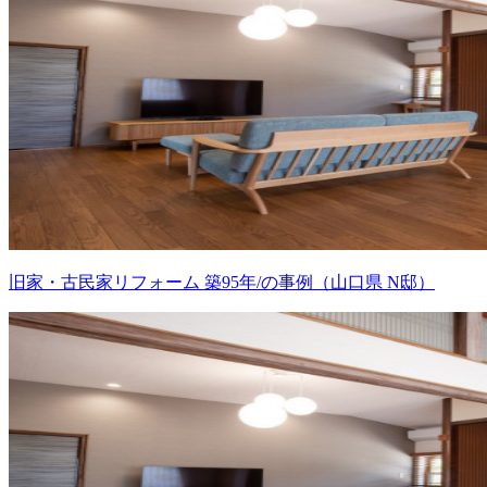
旧家・古民家リフォーム 築95年/の事例（山口県 N邸）