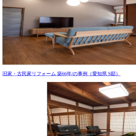
旧家・古民家リフォーム 築66年/の事例（愛知県 S邸）