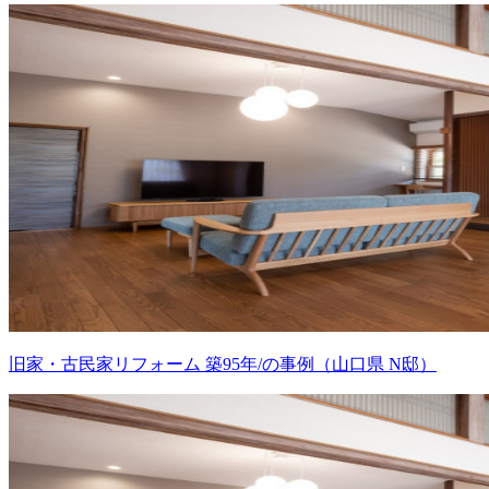
旧家・古民家リフォーム 築95年/の事例（山口県 N邸）