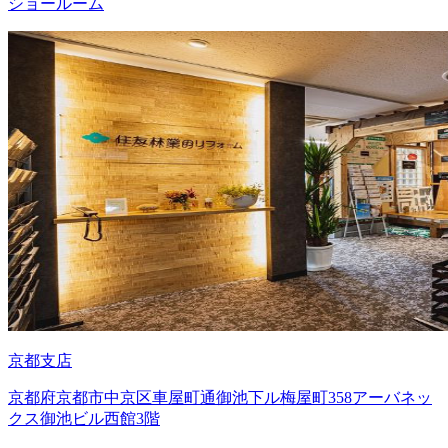
ショールーム
京都支店
京都府京都市中京区車屋町通御池下ル梅屋町358アーバネッ
クス御池ビル西館3階