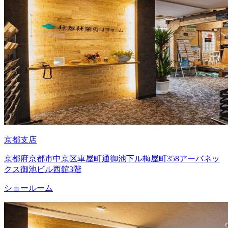
京都支店
京都府京都市中京区車屋町通御池下ル梅屋町358アーバネッ
クス御池ビル西館3階
ショールーム