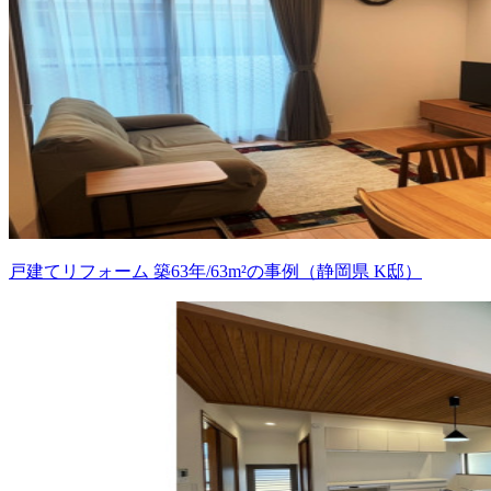
戸建てリフォーム 築63年/63m²の事例（静岡県 K邸）