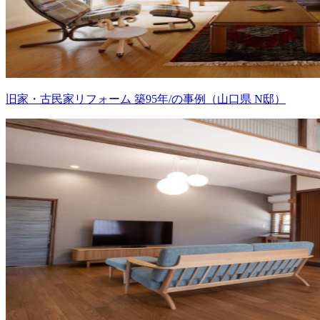
旧家・古民家リフォーム 築95年/の事例（山口県 N邸）