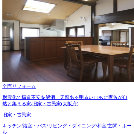
全面リフォーム
耐震化で構造不安を解消 天窓ある明るいLDKに家族が自
然と集まる家/旧家・古民家(大阪府)
旧家・古民家
キッチン/浴室・バス/リビング・ダイニング/和室/玄関・ホー
ル