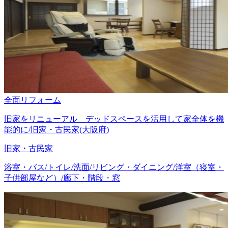
全面リフォーム
旧家をリニューアル デッドスペースを活用して家全体を機
能的に/旧家・古民家(大阪府)
旧家・古民家
浴室・バス/トイレ/洗面/リビング・ダイニング/洋室（寝室・
子供部屋など）/廊下・階段・窓