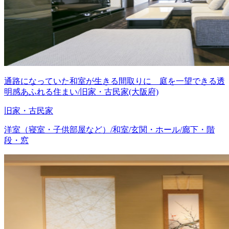
通路になっていた和室が生きる間取りに 庭を一望できる透
明感あふれる住まい/旧家・古民家(大阪府)
旧家・古民家
洋室（寝室・子供部屋など）/和室/玄関・ホール/廊下・階
段・窓