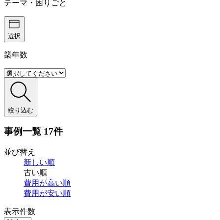
テーマ・困りごと
選択
築年数
絞り込む
事例一覧
17件
並び替え
新しい順
古い順
費用が
高い順
費用が
安い順
表示件数