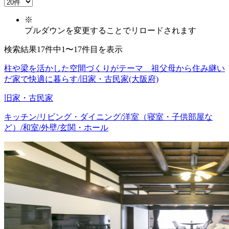
※
プルダウンを変更することでリロードされます
検索結果17件中1〜17件目を表示
柱や梁を活かした空間づくりがテーマ 祖父母から住み継い
だ家で快適に暮らす/旧家・古民家(大阪府)
旧家・古民家
キッチン/リビング・ダイニング/洋室（寝室・子供部屋な
ど）/和室/外壁/玄関・ホール