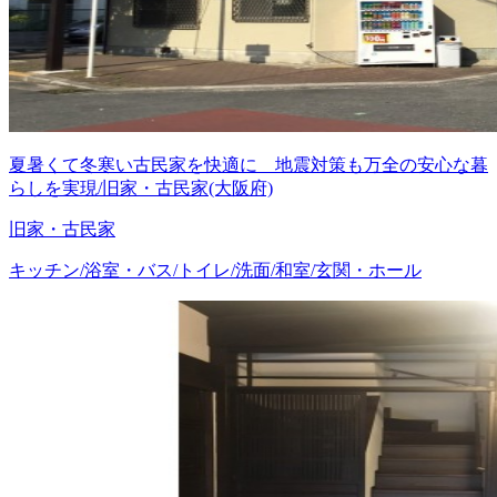
夏暑くて冬寒い古民家を快適に 地震対策も万全の安心な暮
らしを実現/旧家・古民家(大阪府)
旧家・古民家
キッチン/浴室・バス/トイレ/洗面/和室/玄関・ホール