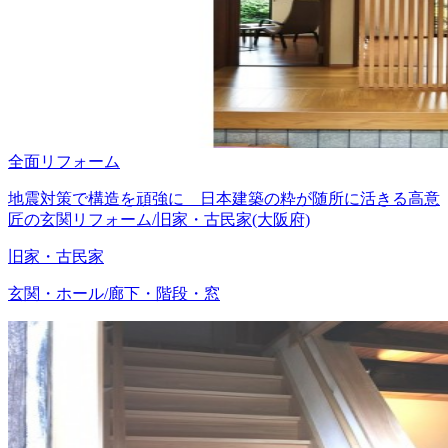
全面リフォーム
地震対策で構造を頑強に 日本建築の粋が随所に活きる高意
匠の玄関リフォーム/旧家・古民家(大阪府)
旧家・古民家
玄関・ホール/廊下・階段・窓