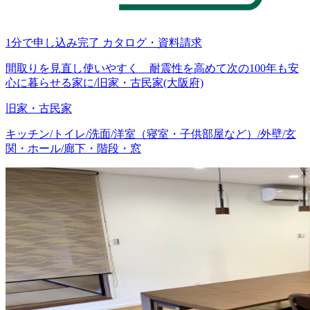
1分で申し込み完了
カタログ・資料請求
間取りを見直し使いやすく 耐震性を高めて次の100年も安
心に暮らせる家に/旧家・古民家(大阪府)
旧家・古民家
キッチン/トイレ/洗面/洋室（寝室・子供部屋など）/外壁/玄
関・ホール/廊下・階段・窓