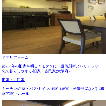
全面リフォーム
築200年の旧家を明るくモダンに 設備刷新とバリアフリー
化で暮らしやすく/旧家・古民家(大阪府)
旧家・古民家
キッチン/浴室・バス/トイレ/洋室（寝室・子供部屋など）/和
室/玄関・ホール