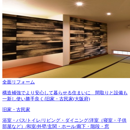
全面リフォーム
構造補強でより安心して暮らせる住まいに 間取りと設備も
一新し使い勝手良く/旧家・古民家(大阪府)
旧家・古民家
浴室・バス/トイレ/リビング・ダイニング/洋室（寝室・子供
部屋など）/和室/外壁/玄関・ホール/廊下・階段・窓