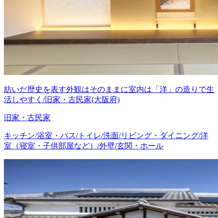
紡いだ歴史を表す外観はそのままに室内は「洋」の造りで生
活しやすく/旧家・古民家(大阪府)
旧家・古民家
キッチン/浴室・バス/トイレ/洗面/リビング・ダイニング/洋
室（寝室・子供部屋など）/外壁/玄関・ホール