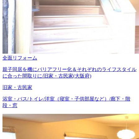
全面リフォーム
親子同居を機にバリアフリー化＆それぞれのライフスタイル
に合った間取りに/旧家・古民家(大阪府)
旧家・古民家
浴室・バス/トイレ/洋室（寝室・子供部屋など）/廊下・階
段・窓