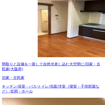
間取りと設備を一新して自然光差し込む大空間に/旧家・古
民家(大阪府)
旧家・古民家
キッチン/浴室・バス/トイレ/洗面/洋室（寝室・子供部屋な
ど）/玄関・ホール