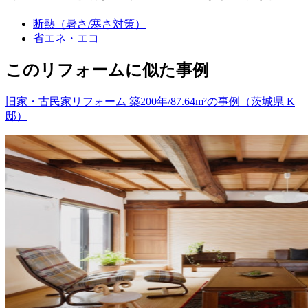
断熱（暑さ/寒さ対策）
省エネ・エコ
このリフォームに似た事例
旧家・古民家リフォーム 築200年/87.64m²の事例（茨城県 K
邸）