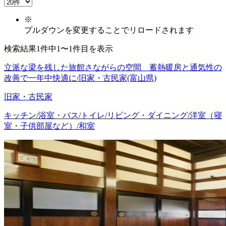
※
プルダウンを変更することでリロードされます
検索結果1件中1〜1件目を表示
立派な梁を残した旅館さながらの空間 蓄熱暖房と通気性の
改善で一年中快適に/旧家・古民家(富山県)
旧家・古民家
キッチン/浴室・バス/トイレ/リビング・ダイニング/洋室（寝
室・子供部屋など）/和室