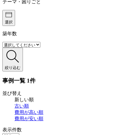
テーマ・困りごと
選択
築年数
絞り込む
事例一覧
1件
並び替え
新しい順
古い順
費用が
高い順
費用が
安い順
表示件数