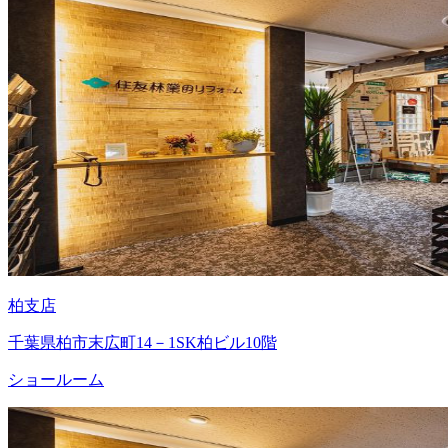
柏支店
千葉県柏市末広町14－1SK柏ビル10階
ショールーム