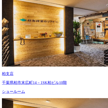
柏支店
千葉県柏市末広町14－1SK柏ビル10階
ショールーム