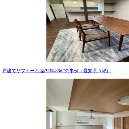
戸建てリフォーム 築37年/88m²の事例（愛知県 A邸）