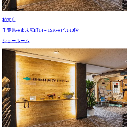
柏支店
千葉県柏市末広町14－1SK柏ビル10階
ショールーム