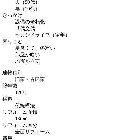
夫（50代）
妻（50代）
きっかけ
設備の老朽化
世代交代
セカンドライフ（定年）
困りごと
夏暑くて、冬寒い
部屋が暗い
地震が不安
建物種別
旧家・古民家
築年数
120年
構造
伝統構法
リフォーム面積
130㎡
リフォーム区分
全面リフォーム
費用