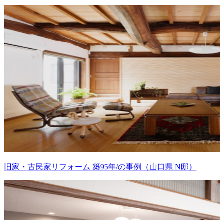
旧家・古民家リフォーム 築95年/の事例（山口県 N邸）