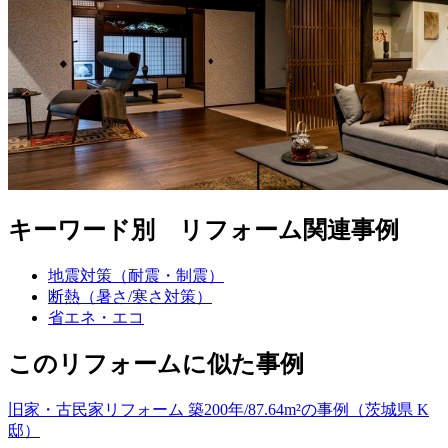
キーワード別 リフォーム関連事例
地震対策（耐震・制震）
断熱（暑さ/寒さ対策）
省エネ・エコ
このリフォームに似た事例
旧家・古民家リフォーム 築200年/87.64m²の事例（茨城県 K
邸）