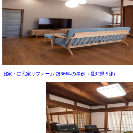
旧家・古民家リフォーム 築66年/の事例（愛知県 S邸）