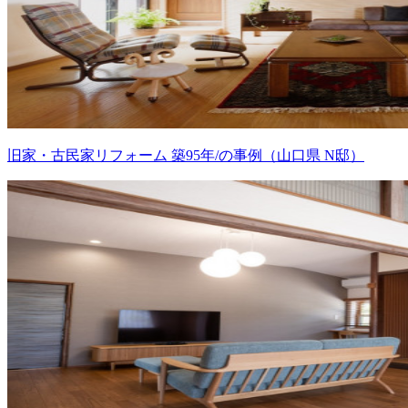
旧家・古民家リフォーム 築95年/の事例（山口県 N邸）