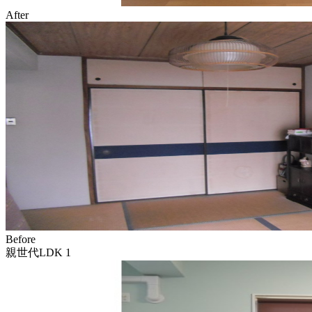
After
Before
親世代LDK 1