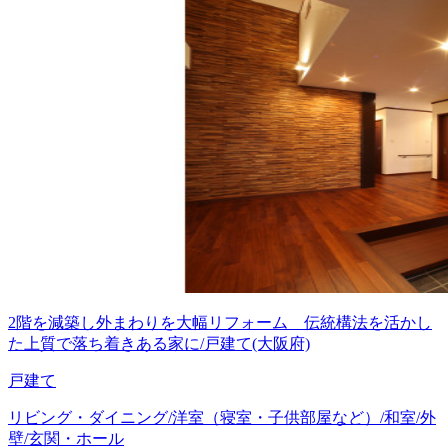
2階を減築し外まわりを大幅リフォーム 伝統構法を活かし
た上質で落ち着きある家に/戸建て(大阪府)
戸建て
リビング・ダイニング/洋室（寝室・子供部屋など）/和室/外
壁/玄関・ホール