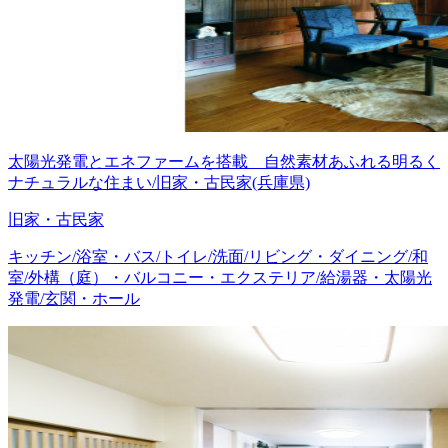
太陽光発電とエネファームを搭載 自然素材あふれる明るく
ナチュラルな住まい/旧家・古民家(兵庫県)
旧家・古民家
キッチン/浴室・バス/トイレ/洗面/リビング・ダイニング/和
室/外構（庭）・バルコニー・エクステリア/給湯器・太陽光
発電/玄関・ホール