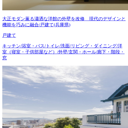
大正モダン薫る瀟洒な洋館の外壁を改修 現代のデザインと
機能を巧みに融合/戸建て(兵庫県)
戸建て
キッチン/浴室・バス/トイレ/洗面/リビング・ダイニング/洋
室（寝室・子供部屋など）/外壁/玄関・ホール/廊下・階段・
窓