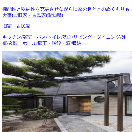
機能性と収納性を充実させながら旧家の趣と木のぬくもりも
大事に/旧家・古民家(愛知県)
旧家・古民家
キッチン/浴室・バス/トイレ/洗面/リビング・ダイニング/外
壁/玄関・ホール/廊下・階段・窓/収納