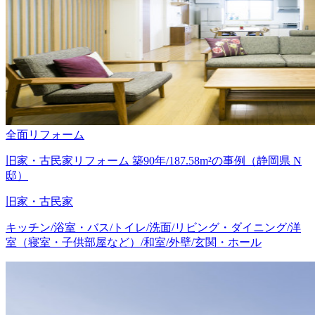
全面リフォーム
旧家・古民家リフォーム 築90年/187.58m²の事例（静岡県 N
邸）
旧家・古民家
キッチン/浴室・バス/トイレ/洗面/リビング・ダイニング/洋
室（寝室・子供部屋など）/和室/外壁/玄関・ホール