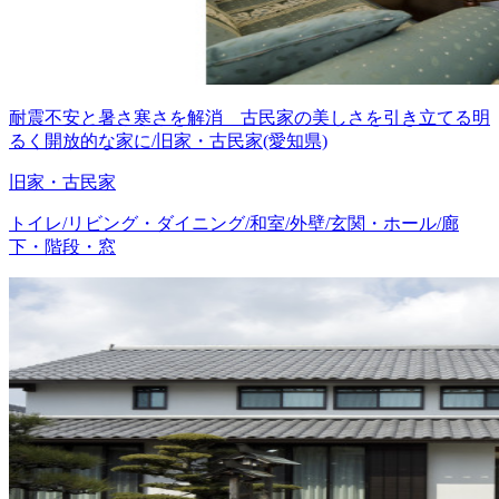
耐震不安と暑さ寒さを解消 古民家の美しさを引き立てる明
るく開放的な家に/旧家・古民家(愛知県)
旧家・古民家
トイレ/リビング・ダイニング/和室/外壁/玄関・ホール/廊
下・階段・窓