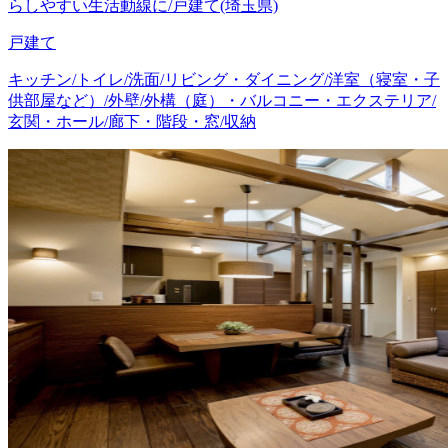
らしやすい生活動線に/戸建て(埼玉県)
戸建て
キッチン/トイレ/洗面/リビング・ダイニング/洋室（寝室・子
供部屋など）/外壁/外構（庭）・バルコニー・エクステリア/
玄関・ホール/廊下・階段・窓/収納