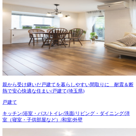
親から受け継いだ戸建てを暮らしやすい間取りに 耐震＆断
熱で安心快適な住まい/戸建て(埼玉県)
戸建て
キッチン/浴室・バス/トイレ/洗面/リビング・ダイニング/洋
室（寝室・子供部屋など）/和室/外壁