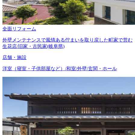
全面リフォーム
外壁メンテナンスで風情ある佇まいを取り戻した町家で営む
生花店/旧家・古民家(岐阜県)
店舗・施設
洋室（寝室・子供部屋など）/和室/外壁/玄関・ホール