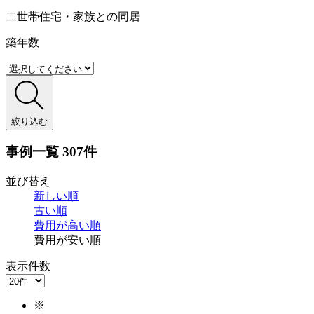
二世帯住宅・家族との同居
築年数
絞り込む
事例一覧
307件
並び替え
新しい順
古い順
費用が
高い順
費用が
安い順
表示件数
※