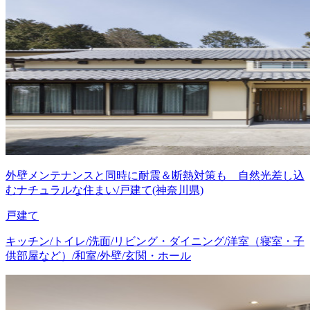
外壁メンテナンスと同時に耐震＆断熱対策も 自然光差し込
むナチュラルな住まい/戸建て(神奈川県)
戸建て
キッチン/トイレ/洗面/リビング・ダイニング/洋室（寝室・子
供部屋など）/和室/外壁/玄関・ホール