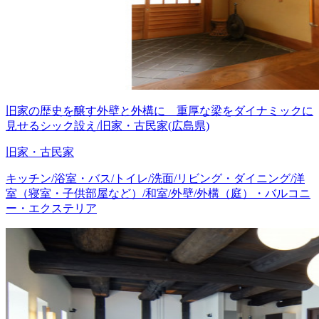
旧家の歴史を醸す外壁と外構に 重厚な梁をダイナミックに
見せるシック設え/旧家・古民家(広島県)
旧家・古民家
キッチン/浴室・バス/トイレ/洗面/リビング・ダイニング/洋
室（寝室・子供部屋など）/和室/外壁/外構（庭）・バルコニ
ー・エクステリア