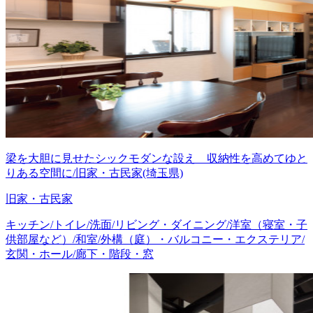
梁を大胆に見せたシックモダンな設え 収納性を高めてゆと
りある空間に/旧家・古民家(埼玉県)
旧家・古民家
キッチン/トイレ/洗面/リビング・ダイニング/洋室（寝室・子
供部屋など）/和室/外構（庭）・バルコニー・エクステリア/
玄関・ホール/廊下・階段・窓