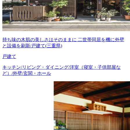
持ち味の木肌の美しさはそのままに 二世帯同居を機に外壁
と設備を刷新/戸建て(三重県)
戸建て
キッチン/リビング・ダイニング/洋室（寝室・子供部屋な
ど）/外壁/玄関・ホール