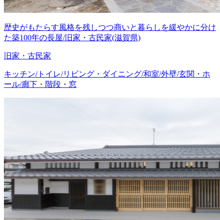
歴史がもたらす風格を残しつつ商いと暮らしを緩やかに分け
た築100年の長屋/旧家・古民家(滋賀県)
旧家・古民家
キッチン/トイレ/リビング・ダイニング/和室/外壁/玄関・ホ
ール/廊下・階段・窓