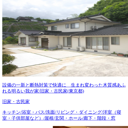
設備の一新と断熱対策で快適に 生まれ変わった木質感あふ
れる明るい我が家/旧家・古民家(東京都)
旧家・古民家
キッチン/浴室・バス/洗面/リビング・ダイニング/洋室（寝
室・子供部屋など）/屋根/玄関・ホール/廊下・階段・窓