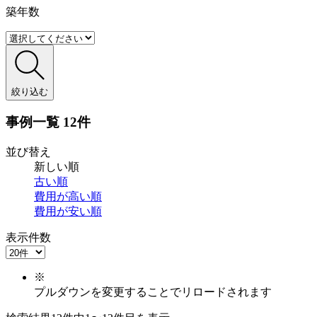
築年数
絞り込む
事例一覧
12件
並び替え
新しい順
古い順
費用が
高い順
費用が
安い順
表示件数
※
プルダウンを変更することでリロードされます