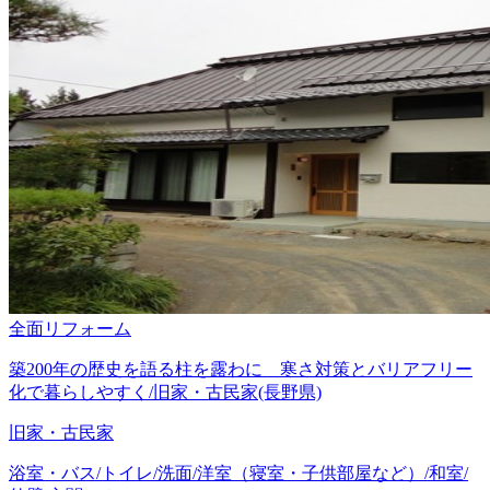
全面リフォーム
築200年の歴史を語る柱を露わに 寒さ対策とバリアフリー
化で暮らしやすく/旧家・古民家(長野県)
旧家・古民家
浴室・バス/トイレ/洗面/洋室（寝室・子供部屋など）/和室/