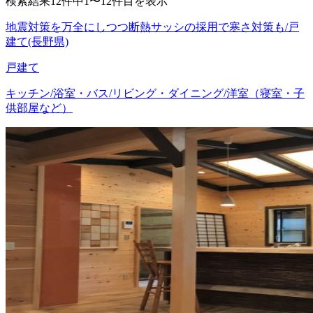
検索結果12件中1〜12件目を表示
地震対策を万全にしつつ断熱サッシの採用で寒さ対策も/戸
建て(長野県)
戸建て
キッチン/浴室・バス/リビング・ダイニング/洋室（寝室・子
供部屋など）