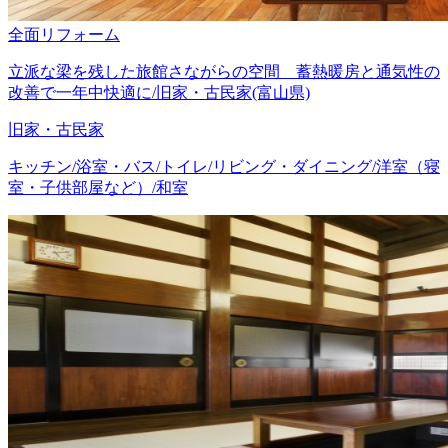
全面リフォーム
立派な梁を残した旅館さながらの空間 蓄熱暖房と通気性の
改善で一年中快適に/旧家・古民家(富山県)
旧家・古民家
キッチン/浴室・バス/トイレ/リビング・ダイニング/洋室（寝
室・子供部屋など）/和室