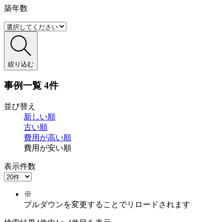
築年数
絞り込む
事例一覧
4件
並び替え
新しい順
古い順
費用が
高い順
費用が
安い順
表示件数
※
プルダウンを変更することでリロードされます