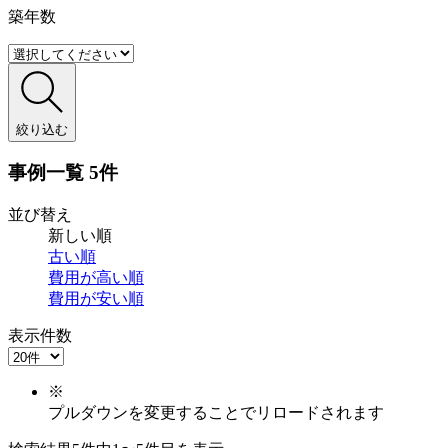
築年数
絞り込む
事例一覧
5件
並び替え
新しい順
古い順
費用が
高い順
費用が
安い順
表示件数
※
プルダウンを変更することでリロードされます