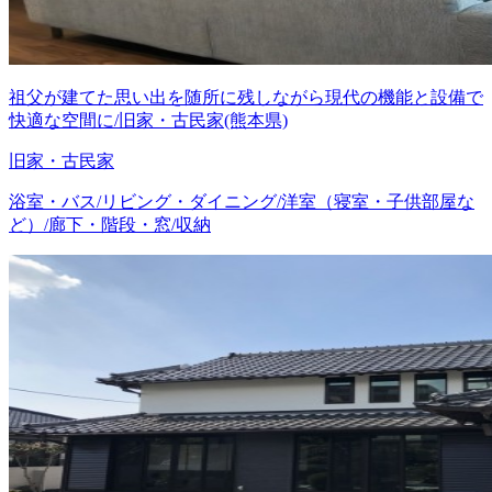
祖父が建てた思い出を随所に残しながら現代の機能と設備で
快適な空間に/旧家・古民家(熊本県)
旧家・古民家
浴室・バス/リビング・ダイニング/洋室（寝室・子供部屋な
ど）/廊下・階段・窓/収納