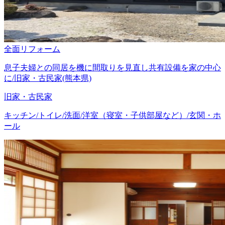
全面リフォーム
息子夫婦との同居を機に間取りを見直し共有設備を家の中心
に/旧家・古民家(熊本県)
旧家・古民家
キッチン/トイレ/洗面/洋室（寝室・子供部屋など）/玄関・ホ
ール