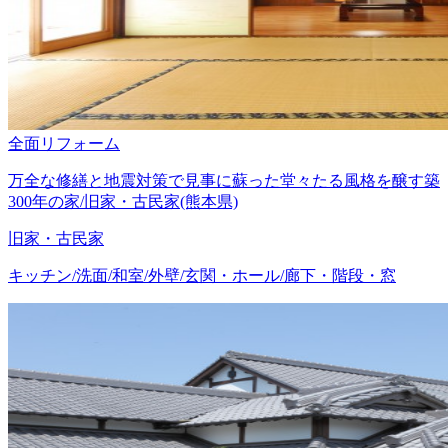
全面リフォーム
万全な修繕と地震対策で見事に蘇った堂々たる風格を醸す築
300年の家/旧家・古民家(熊本県)
旧家・古民家
キッチン/洗面/和室/外壁/玄関・ホール/廊下・階段・窓