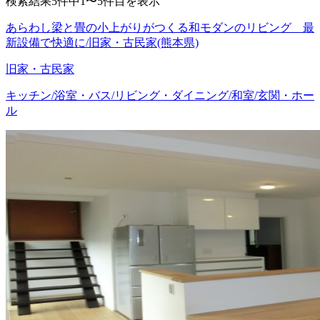
検索結果5件中1〜5件目を表示
あらわし梁と畳の小上がりがつくる和モダンのリビング 最
新設備で快適に/旧家・古民家(熊本県)
旧家・古民家
キッチン/浴室・バス/リビング・ダイニング/和室/玄関・ホー
ル