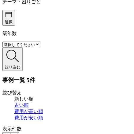
テーマ・困りごと
選択
築年数
絞り込む
事例一覧
5件
並び替え
新しい順
古い順
費用が
高い順
費用が
安い順
表示件数