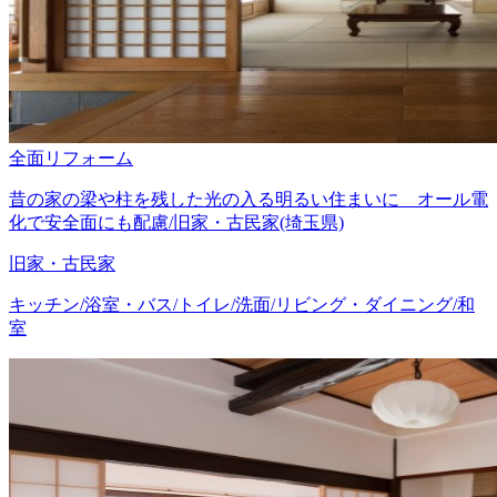
全面リフォーム
昔の家の梁や柱を残した光の入る明るい住まいに オール電
化で安全面にも配慮/旧家・古民家(埼玉県)
旧家・古民家
キッチン/浴室・バス/トイレ/洗面/リビング・ダイニング/和
室