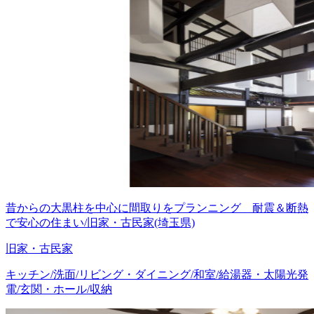
昔からの大黒柱を中心に間取りをプランニング 耐震＆断熱
で安心の住まい/旧家・古民家(埼玉県)
旧家・古民家
キッチン/洗面/リビング・ダイニング/和室/給湯器・太陽光発
電/玄関・ホール/収納