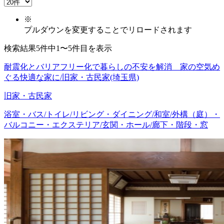
※
プルダウンを変更することでリロードされます
検索結果5件中1〜5件目を表示
耐震化とバリアフリー化で暮らしの不安を解消 家の空気め
ぐる快適な家に/旧家・古民家(埼玉県)
旧家・古民家
浴室・バス/トイレ/リビング・ダイニング/和室/外構（庭）・
バルコニー・エクステリア/玄関・ホール/廊下・階段・窓