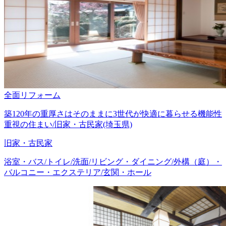
全面リフォーム
築120年の重厚さはそのままに3世代が快適に暮らせる機能性
重視の住まい/旧家・古民家(埼玉県)
旧家・古民家
浴室・バス/トイレ/洗面/リビング・ダイニング/外構（庭）・
バルコニー・エクステリア/玄関・ホール