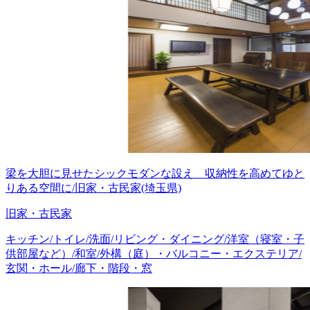
梁を大胆に見せたシックモダンな設え 収納性を高めてゆと
りある空間に/旧家・古民家(埼玉県)
旧家・古民家
キッチン/トイレ/洗面/リビング・ダイニング/洋室（寝室・子
供部屋など）/和室/外構（庭）・バルコニー・エクステリア/
玄関・ホール/廊下・階段・窓